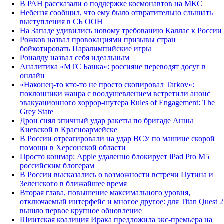
В РАН рассказали о поддержке космонавтов на МКС
Небензя сообщил, что ему было отвратительно слышать
выступления в СБ ООН
На Западе удивились новому требованию Каллас к России
Рожков назвал провокациями призывы стран
бойкотировать Паралимпийские игры
Роналду назвал себя идеальным
Аналитика «МТС Банка»: россияне переводят досуг в
онлайн
«Наконец-то кто-то не просто скопировал Tarkov»:
поклонники жанра с воодушевлением встретили анонс
эвакуационного хоррор-шутера Rules of Engagement: The
Grey State
Дрон снял эпичный удар ракеты по бригаде Анны
Киевской в Красноармейске
В России отреагировали на удар ВСУ по машине скорой
помощи в Херсонской области
Просто кошмар: Apple удаленно блокирует iPad Pro M5
российским блогерам
В России высказались о возможности встречи Путина и
Зеленского в ближайшее время
Вторая глава, повышение максимального уровня,
отключаемый интерфейс и многое другое: для Titan Quest 2
вышло первое крупное обновление
Шиитская коалиция Ирака предложила экс-премьера на