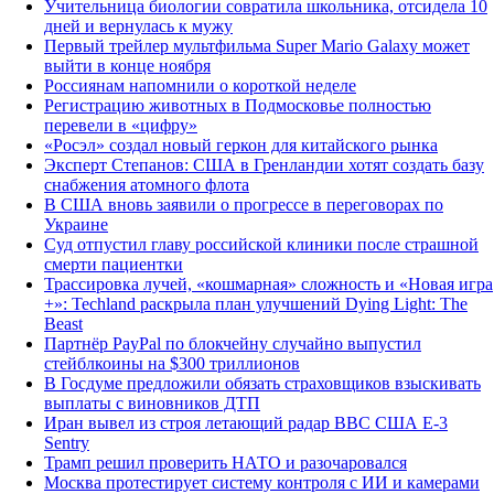
Учительница биологии совратила школьника, отсидела 10
дней и вернулась к мужу
Первый трейлер мультфильма Super Mario Galaxy может
выйти в конце ноября
Россиянам напомнили о короткой неделе
Регистрацию животных в Подмосковье полностью
перевели в «цифру»
«Росэл» создал новый геркон для китайского рынка
Эксперт Степанов: США в Гренландии хотят создать базу
снабжения атомного флота
В США вновь заявили о прогрессе в переговорах по
Украине
Суд отпустил главу российской клиники после страшной
смерти пациентки
Трассировка лучей, «кошмарная» сложность и «Новая игра
+»: Techland раскрыла план улучшений Dying Light: The
Beast
Партнёр PayPal по блокчейну случайно выпустил
стейблкоины на $300 триллионов
В Госдуме предложили обязать страховщиков взыскивать
выплаты с виновников ДТП
Иран вывел из строя летающий радар ВВС США E-3
Sentry
Трамп решил проверить НАТО и разочаровался
Москва протестирует систему контроля с ИИ и камерами