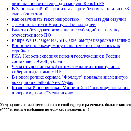
линейке появится еще одна модель Reno16 FS
В Запорожской области из-за аварии без света остались 33
тыс. абонентов
Как озвучивать текст нейросетью — топ ИИ для озвучки
Трамп прилетел в Европу за Гренландией
Власти обсуждают возвращение субсидий на закупку
отечественного ПО
Philips Wall Charger и USB Cable: быстрая зарядка наглядно
Конопле и рыбьему жиру нашли место на российских
стройках
РИА Новости: средняя пенсия госслужащих в России
составляет 39 268 рублей
Четверть российских финтех-компаний столкнулись с
киберинцидентами с ИИ
В новом ролике сериала "Фоллаут" показали знаменитую
локацию из Fallout: New Vegas
Козловский посоветовал Мишиной и Галлямову поставить
программу под «Смешариков»
Хочу купить новый жесткий диск в свой сервер и размещать больше контент
е****м темпом инфляции
не могу себе позволить =(