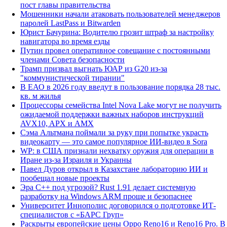
пост главы правительства
Мошенники начали атаковать пользователей менеджеров
паролей LastPass и Bitwarden
Юрист Бачурина: Водителю грозит штраф за настройку
навигатора во время езды
Путин провел оперативное совещание с постоянными
членами Совета безопасности
Трамп призвал выгнать ЮАР из G20 из-за
"коммунистической тирании"
В ЕАО в 2026 году введут в пользование порядка 28 тыс.
кв. м жилья
Процессоры семейства Intel Nova Lake могут не получить
ожидаемой поддержки важных наборов инструкций
AVX10, APX и AMX
Сэма Альтмана поймали за руку при попытке украсть
видеокарту — это самое популярное ИИ-видео в Sora
WP: в США признали нехватку оружия для операции в
Иране из-за Израиля и Украины
Павел Дуров открыл в Казахстане лабораторию ИИ и
пообещал новые проекты
Эра C++ под угрозой? Rust 1.91 делает системную
разработку на Windows ARM проще и безопаснее
Университет Иннополис договорился о подготовке ИТ-
специалистов с «БАРС Груп»
Раскрыты европейские цены Oppo Reno16 и Reno16 Pro. В