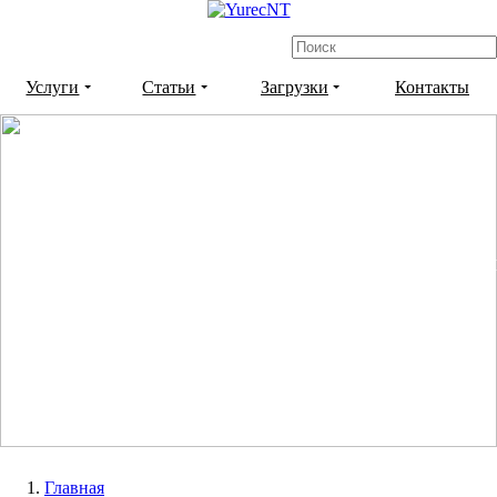
Услуги
Статьи
Загрузки
Контакты
Расширение конфигурации 1С для выгру
CSV-файла в СберБизнес
Выгрузка из ЗУП в СберБизнес
Главная