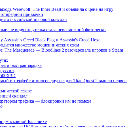
хода Werewolf: The Inner Beast и объявила о цене на игру
ь от вредной привычки
одня о российской игровой консоли
ые, не видя их, утечка стала невозможной физически
Assassin's Creed Black Flag и Assassin's Creed Hexe
оводится множество мошеннических схем
: The Masquerade — Bloodlines 2 разочаровала игроков в Steam
а
утях
рея и быстрая зарядка
оруссии
7500X3D
мый интерфейс и многое другое: для Titan Quest 2 вышло перво
смической сфере
онный скандал
ератором трафика — блокировки им не помеха
во
 подмосковной Балашихе
наченные для ЦОДов, построил майнинговую ферму. Ведется расс