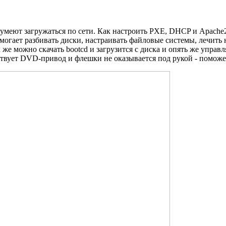
умеют загружаться по сети. Как настроить PXE, DHCP и Apache2 об
могает разбивать диски, настраивать файловые системы, лечить
ак же можно скачать bootcd и загрузится с диска и опять же упра
тствует DVD-привод и флешки не оказывается под рукой - поможет