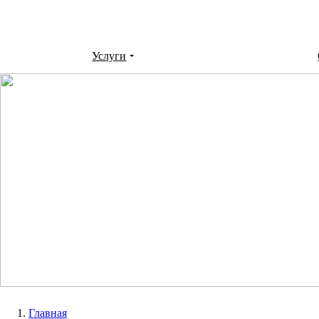
Услуги
GParted Life CD Загрузка по сети с PXE
Скачать бесплатно GParted Life CD и настроить загрузку 
Главная