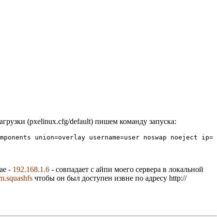
грузки (pxelinux.cfg/default) пишем команду запуска:
omponents union=overlay username=user noswap noeject ip= 
ае -
192.168.1.6
- совпадает с айпи моего сервера в локальной
em.squashfs
чтобы он был доступен извне по адресу http://