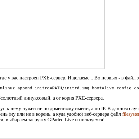
е у вас настроен PXE-сервер. И делаемс... Во первых - в файл за
vmlinuz append initrd=PATH/initrd.img boot=live config c
бсолютный линуксовый, а от корня PXE-сервера.
туп к нему нужен не по доменному имени, а по IP. В данном случ
ень (ну или не в корень, а куда удобно) веб-сервера файл
filesyst
и, выбираем загрузку GParted Live и пользуемся!