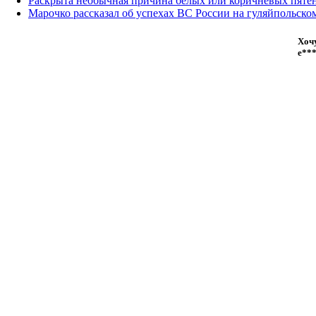
Раскрыта необычная причина белых или коричневых пятен
Марочко рассказал об успехах ВС России на гуляйпольско
Хочу
е**