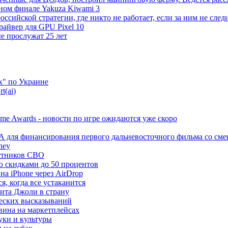
ном финале Yakuza Kiwami 3
оссийской стратегии, где никто не работает, если за ним не след
райвер для GPU Pixel 10
ые прослужат 25 лет
х" по Украине
t(ai)
me Awards - новости по игре ожидаются уже скоро
ФА для финансирования первого дальневосточного фильма со с
ney
астников СВО
о скидками до 50 процентов
а iPhone через AirDrop
, когда все устаканится
зита Джоли в страну
ческих высказываний
вина на маркетплейсах
уки и культуры