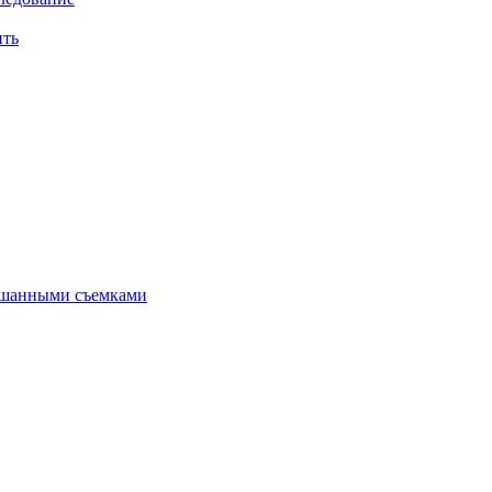
ить
мешанными съемками