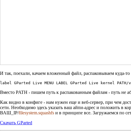
И так, поехали, качаем вложенный файл, распаковываем куда-то гд
label GParted Live MENU LABEL GParted Live kernel PATH/
Вместо PATH - пишем путь к распакованным файлам - путь не а
Как видно в конфиге - нам нужен еще и веб-сервер, при чем дос
сети. Необходимо здесь указать ваш айпи-адрес и положить в кор
ВАШ_IP/
filesystem.squashfs
и в принципе все. Загружаемся по сет
Скачать GParted