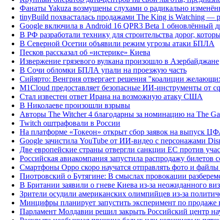
Фанаты Yakuza возмущены слухами о радикально изменён
tinyBuild похвасталась продажами The King is Watching — р
Google включила в Android 16 QPR3 Beta 1 обновлённый д
В РФ разработали технику для строительства дорог, котор
В Северной Осетии объявили режим угрозы атаки БПЛА
Песков рассказал об «истерике» Киева
Извержение грязевого вулкана произошло в Азербайджане
В Сочи обломки БПЛА упали на проезжую часть
Сийярто: Венгрия отвергает решения "коалиции желающи
M1Cloud предоставляет безопасные ИИ-инструменты от cqr
Стал известен ответ Ирана на возможную атаку США
В Николаеве произошли взрывы
Авторы The Witcher 4 благодарны за номинацию на The Ga
Twitch оштрафовали в России
На платформе «Токеон» открыт сбор заявок на выпуск Ц
Google зачистила YouTube от ИИ-видео с персонажами Dis
Две европейские страны отвергли санкции ЕС против уч
Российская авиакомпания запустила распродажу билетов с
Смартфоны Oppo скоро научатся отправлять фото и файлы н
Пиотровский о Бутягине: В смыслах провокации разберемся
В Британии заявили о гневе Киева из-за неожиданного ви
Зрители осудили американских олимпийцев из-за полити
Минцифры планирует запустить эксперимент по продаже 
Парламент Молдавии решил закрыть Российский центр на